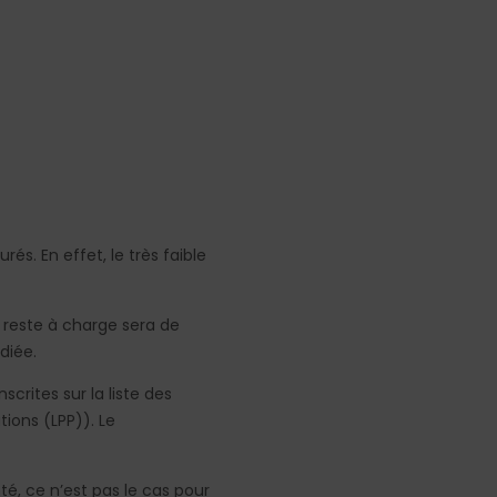
s. En effet, le très faible
 reste à charge sera de
diée.
crites sur la liste des
tions (LPP)). Le
é, ce n’est pas le cas pour