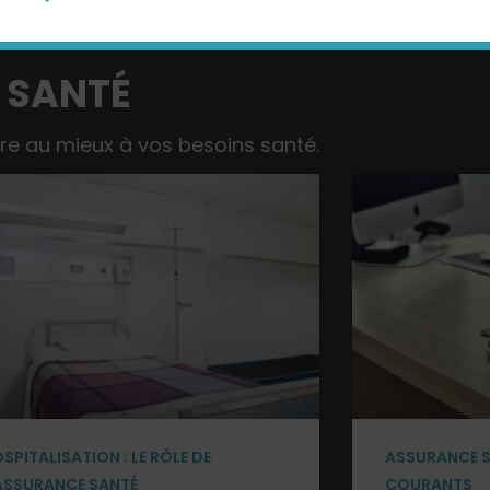
 SANTÉ
re au mieux à vos besoins santé.
SPITALISATION : LE RÔLE DE
ASSURANCE SA
ASSURANCE SANTÉ
COURANTS