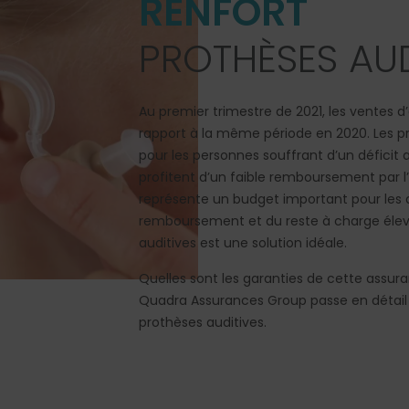
RENFORT
PROTHÈSES AUD
Au premier trimestre de 2021, les ventes d
rapport à la même période en 2020. Les pr
pour les personnes souffrant d’un déficit au
profitent d’un faible remboursement par l
représente un budget important pour les ass
remboursement et du reste à charge élevé
auditives est une solution idéale.
Quelles sont les garanties de cette assur
Quadra Assurances Group passe en détail l
prothèses auditives.