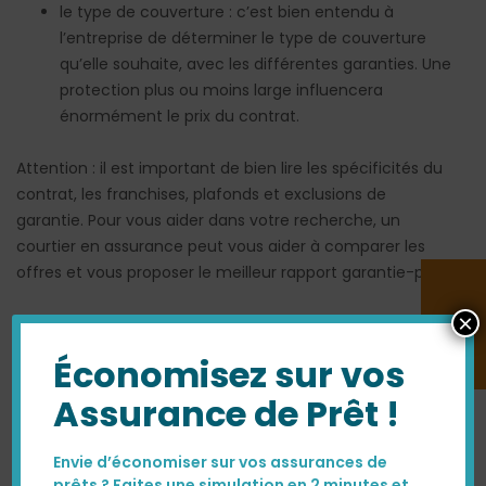
le type de couverture : c’est bien entendu à
l’entreprise de déterminer le type de couverture
qu’elle souhaite, avec les différentes garanties. Une
protection plus ou moins large influencera
énormément le prix du contrat.
Attention : il est important de bien lire les spécificités du
contrat, les franchises, plafonds et exclusions de
garantie. Pour vous aider dans votre recherche, un
courtier en assurance peut vous aider à comparer les
offres et vous proposer le meilleur rapport garantie-prix.
×
Économisez sur vos
Assurance de Prêt !
Envie d’économiser sur vos assurances de
prêts ? Faites une simulation en 2 minutes et